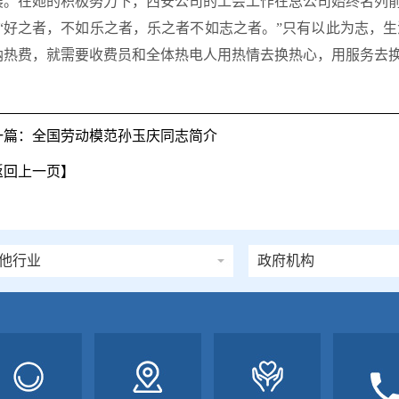
展。在她的积极努力下，西安公司的工会工作在总公司始终名列
好之者，不如乐之者，乐之者不如志之者。”只有以此为志，生
纳热费，就需要收费员和全体热电人用热情去换热心，用服务去
一篇：全国劳动模范孙玉庆同志简介
返回上一页】
众路线网
牡丹江市人民政府
他行业
南热力集团有限公司
政府机构
山热力
国城镇供热协会