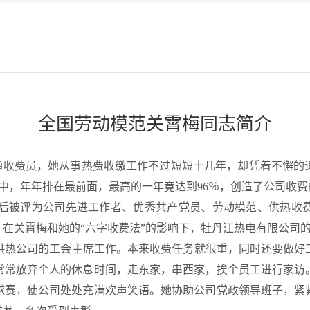
全国劳动模范关霄梅同志简介
收费员，她从事热费收缴工作不过短短十几年，却凭着不懈的追
员中，年年排在最前面，最高的一年竟达到96％，创造了公司收费
后被评为公司先进工作者、优秀共产党员、劳动模范、供热收费
，在关霄梅和她的“六字收费法”的影响下，牡丹江热电有限公司的
供热公司的工会主席工作。本来收费任务就很重，同时还要做好
常常放弃个人的休息时间，走东家，串西家，挨个员工进行家访
球赛，使公司处处充满欢声笑语。她协助公司党政领导班子，紧