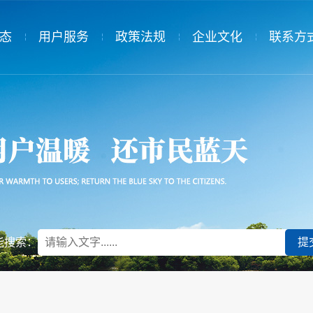
态
用户服务
政策法规
企业文化
联系方
态
服务规范
国家政策
党建工作
告
供热收费
省级政策
群团组织
用热常识
市级政策
民主管理
供热投诉
供热协会
规章制度
能搜索：