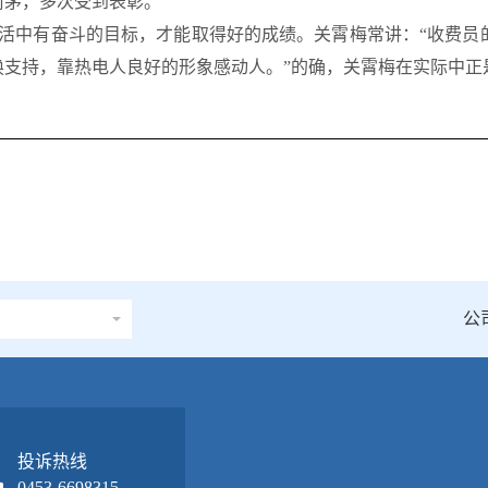
前茅，多次受到表彰。
活中有奋斗的目标，才能取得好的成绩。关霄梅常讲：“收费员
换支持，靠热电人良好的形象感动人。”的确，关霄梅在实际中正
公
投诉热线
0453-6698315