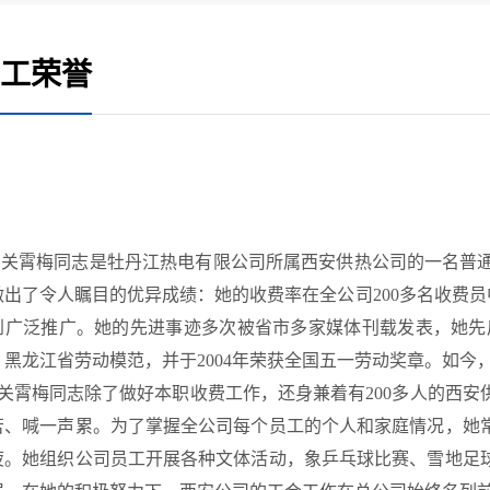
工荣誉
霄梅同志是牡丹江热电有限公司所属西安供热公司的一名普通
做出了令人瞩目的优异成绩：她的收费率在全公司200多名收费
到广泛推广。她的先进事迹多次被省市多家媒体刊载发表，她先
、黑龙江省劳动模范，并于2004年荣获全国五一劳动奖章。如今
霄梅同志除了做好本职收费工作，还身兼着有200多人的西安
苦、喊一声累。为了掌握全公司每个员工的个人和家庭情况，她
疲。她组织公司员工开展各种文体活动，象乒乓球比赛、雪地足